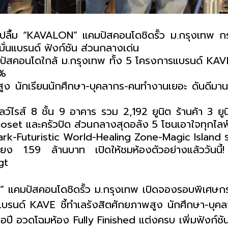
ปลื้ม “
KAVALON
”
แคมปัสคอนโดชิดรั้ว ม.กรุงเทพ
ก
่อมั่นแบรนด์ ฟังก์ชัน ส่วนกลางเด่น
ัสคอนโดใกล้ ม.กรุงเทพ ทั้ง
5
โครงการแบรนด์
KAV
%
สูง นักเรียนนักศึกษา-บุคลากร-คนทำงานเยอะ ดันดีมาน
ลว์ไรส์
8
ชั้น
9
อาคาร รวม
2,192
ยูนิต ร้านค้า
3
ยู
loset
และครัวปิด
ส่วนกลางสุดอลัง
5
โซนเอาใจทุกไลฟ
ark
-
Futuristic World
-
Healing Zone
-
Magic Island
เพียง
1.59
ล้านบาท เปิดให้ชมห้องตัวอย่างแล้ววันนี้
gt
” แคมปัสคอนโดชิดรั้ว ม.กรุงเทพ เปิดจองรอบพิเศษก
แบรนด์
KAVE
ชี้ทำเลรังสิตศักยภาพสูง นักศึกษา-บุ
่อปี อวดโฉม
ห้อง
Fully Finished
แต่งครบ เพิ่ม
ฟังก์ชั