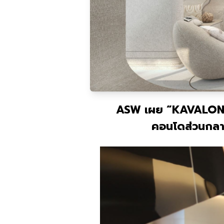
ASW
เผย “
KAVALO
คอนโดส่วนกลางจ