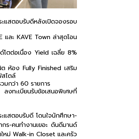
ระแสตอบรับดีหลังเปิดจองรอบ
E
และ
KAVE Town
ล่าสุดโอน
ด์โตต่อเนื่อง
Yield
เฉลี่ย
8
%
นิต ห้อง
Fully Finished
เสริม
์สไตล์
รวมกว่า
60
รายการ
!
ลงทะเบียนรับข้อเสนอพิเศษที่
ระแสตอบรับดี โดนใจนักศึกษา-
คลากร-คนทำงานเยอะ ดันดีมานด์
นใหม่
Walk-in Closet
และครัว