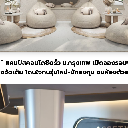
N
” แคมปัสคอนโดชิดรั้ว ม.กรุงเทพ เปิดจองรอบ
ัดเต็ม โดนใจคนรุ่นใหม่-นักลงทุน ชมห้องตัวอย่