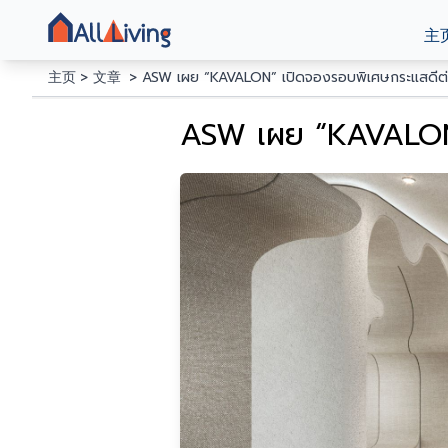
主
主页
文章
ASW เผย “KAVALON” เปิดจองรอบพิเศษกระแสดีต่อ
ASW เผย “KAVALON”
ASW เผย “KAVALON” แคมปัสคอนโดชิดรั้