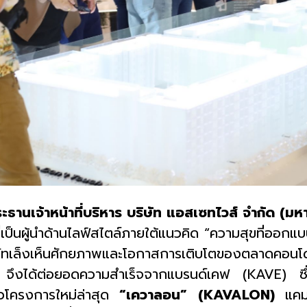
ะธานเจ้าหน้าที่บริหาร บริษัท แอสเซทไวส์ จำกัด (มห
่เป็นผู้นำด้านไลฟ์สไตล์ภายใต้แนวคิด “ความสุขที่ออกแบ
ษัทเล็งเห็นศักยภาพและโอกาสการเติบโตของตลาดคอนโด
ี จึงได้ต่อยอดความสำเร็จจากแบรนด์เคฟ
(KAVE)
ซ
โครงการใหม่ล่าสุด
“เควาลอน”
(KAVALON)
แคม