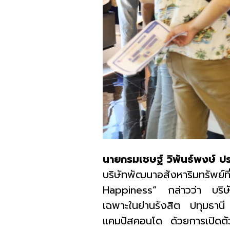
นายกรมเชษฐ์ วิพันธ์พงษ์ ปร
บริษัทพัฒนาอสังหาริมทรัพย์ที
Happiness”
กล่าวว่า บริ
เฉพาะในย่านรังสิต ปทุมธาน
แคมปัสคอนโด ด้วยการเปิดตัว