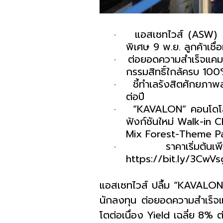
·
แอสเซทไวส์ (
ASW
)
พิเศษ
9
พ.ย. ลูกค้าเชื
·
ต่อยอดความสำเร็จแคมป
กรรมสิทธิ์ใกล้ครบ
100
·
ชี้ทำเลรังสิตศักยภาพ
ต่อปี
·
“
KAVALON
” คอนโดโ
ฟังก์ชันใหม่
Walk-in C
Mix Forest-Theme P
·
ราคาเริ่มต้น
https://bit.ly/3CwVs
แอสเซทไวส์ ปลื้ม “
KAVALON
นักลงทุน ต่อยอดความสำเร็จ
โตต่อเนื่อง
Yield
เฉลี่ย
8
% ต