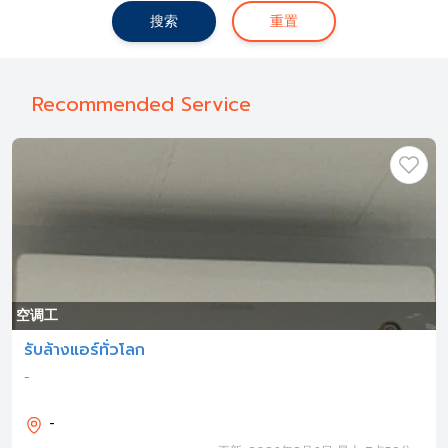
搜索
重置
Recommended Service
空调工
รับล้างแอร์ทั่วโลก
-
-