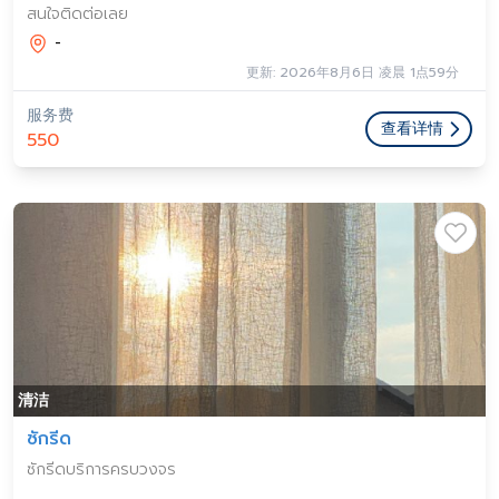
สนใจติดต่อเลย
-
更新: 2026年8月6日 凌晨 1点59分
服务费
查看详情
550
清洁
ซักรีด
ซักรีดบริการครบวงจร