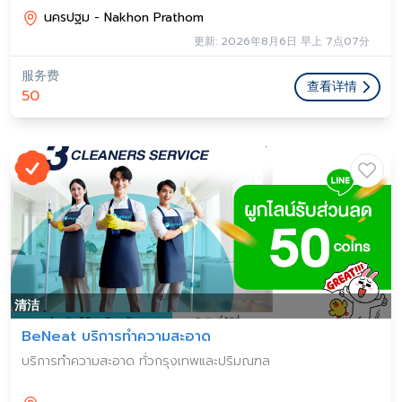
นครปฐม - Nakhon Prathom
更新: 2026年8月6日 早上 7点07分
服务费
查看详情
50
清洁
BeNeat บริการทำความสะอาด
บริการทำความสะอาด ทั่วกรุงเทพและปริมณฑล