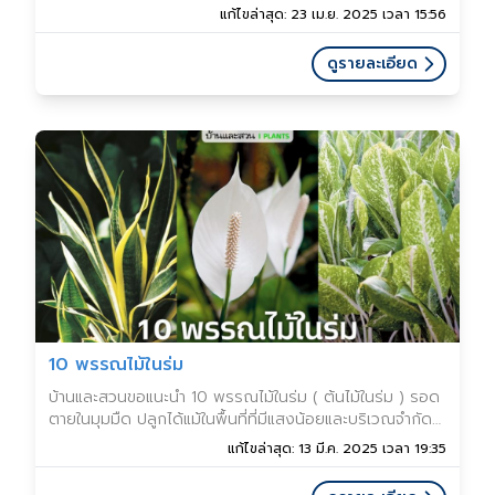
บาท 💸🔥
แก้ไขล่าสุด: 23 เม.ย. 2025 เวลา 15:56
ดูรายละเอียด
10 พรรณไม้ในร่ม
บ้านและสวนขอแนะนำ 10 พรรณไม้ในร่ม ( ต้นไม้ในร่ม ) รอด
ตายในมุมมืด ปลูกได้แม้ในพื้นที่ที่มีแสงน้อยและบริเวณจำกัด
แถมยังหาซื้อได้ง่ายตามท้องตลาดอีกด้วย เหมาะสำหรับใคร
แก้ไขล่าสุด: 13 มี.ค. 2025 เวลา 19:35
หลายคนที่ไม่มีเวลาดูแลต้นไม้