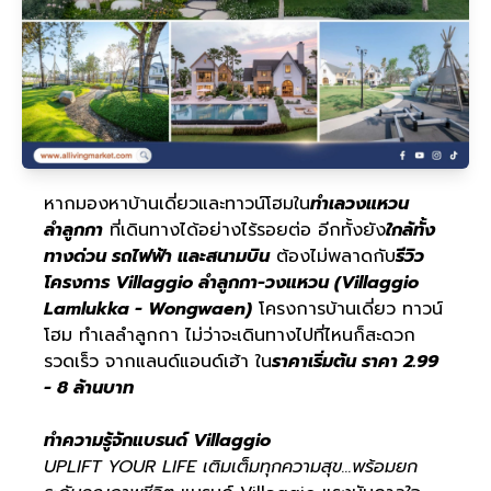
หากมองหาบ้านเดี่ยวและทาวน์โฮมใน
ทำเลวงแหวน
ลำลูกกา
ที่เดินทางได้อย่างไร้รอยต่อ อีกทั้งยัง
ใกล้ทั้ง
ทางด่วน รถไฟฟ้า และสนามบิน
ต้องไม่พลาดกับ
รีวิว
โครงการ Villaggio ลำลูกกา-วงแหวน (Villaggio
Lamlukka - Wongwaen)
โครงการบ้านเดี่ยว ทาวน์
โฮม ทำเลลำลูกกา ไม่ว่าจะเดินทางไปที่ไหนก็สะดวก
รวดเร็ว จากแลนด์แอนด์เฮ้า ใน
ราคาเริ่มต้น ราคา 2.99
- 8 ล้านบาท
ทำความรู้จักแบรนด์ Villaggio
UPLIFT YOUR LIFE เติมเต็มทุกความสุข...พร้อมยก