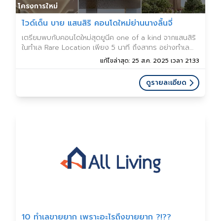
โครงการใหม่
ไวด์เด็น บาย แสนสิริ คอนโดใหม่ย่านนางลิ้นจี่
เตรียมพบกับคอนโดใหม่สุดยูนีค one of a kind จากแสนสิริ
ในทำเล Rare Location เพียง 5 นาที ถึงสาทร อย่างทำเล
“นางลิ้นจี่” แถมยังตอบโจทย์เหล่าคนรักสัตว์ พาคู่หูอาศัยด้วย
แก้ไขล่าสุด: 25 ส.ค. 2025 เวลา 21:33
กันได้ เพราะเป็นคอนโด Pet Welcome ก
ดูรายละเอียด
10 ทำเลขายยาก เพราะอะไรถึงขายยาก ?!??