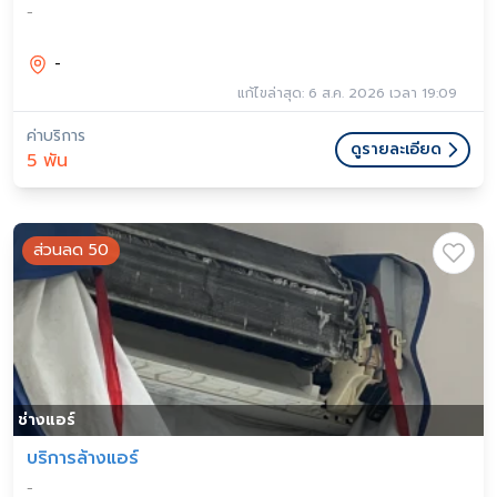
-
-
แก้ไขล่าสุด: 6 ส.ค. 2026 เวลา 19:09
ค่าบริการ
ดูรายละเอียด
5 พัน
ส่วนลด 50
ช่างแอร์
บริการล้างแอร์
-