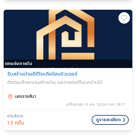
ตกแต่งภายใน
รับสร้างบ้านดีดีไอเดียโฮมบิวเดอร์
ติดต่อปรึกษางานสร้างบ้าน และตกแต่งรีโนเวทบ้านได้
นครราชสีมา
แก้ไขล่าสุด: 6 ส.ค. 2026 เวลา 18:17
ค่าบริการ
ดูรายละเอียด
1.3 หมื่น