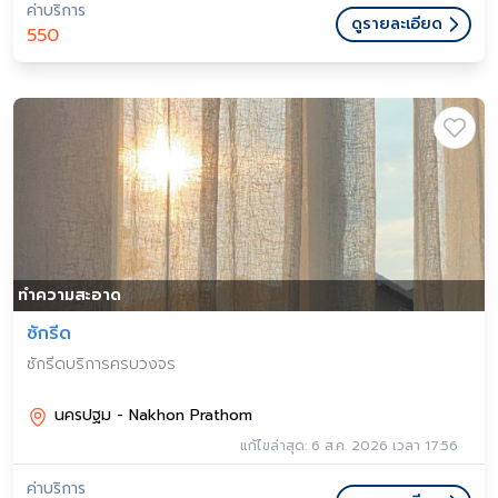
ค่าบริการ
ดูรายละเอียด
550
ทำความสะอาด
ซักรีด
ซักรีดบริการครบวงจร
นครปฐม - Nakhon Prathom
แก้ไขล่าสุด: 6 ส.ค. 2026 เวลา 17:56
ค่าบริการ