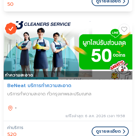
ดูรายละเอียด
50
ทำความสะอาด
BeNeat บริการทำความสะอาด
บริการทำความสะอาด ทั่วกรุงเทพและปริมณฑล
-
แก้ไขล่าสุด: 6 ส.ค. 2026 เวลา 19:58
ค่าบริการ
ดูรายละเอียด
520