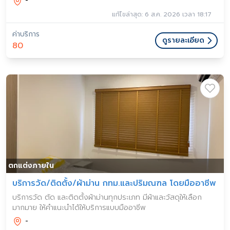
-
แก้ไขล่าสุด: 6 ส.ค. 2026 เวลา 18:17
ค่าบริการ
ดูรายละเอียด
80
ตกแต่งภายใน
บริการวัด/ติดตั้ง/ผ้าม่าน กทม.และปริมณฑล โดยมืออาชีพ
บริการวัด ตัด และติดตั้งผ้าม่านทุกประเภท มีผ้าและวัสดุให้เลือก
มากมาย ให้คำแนะนำได้ให้บริการแบบมืออาชีพ
-