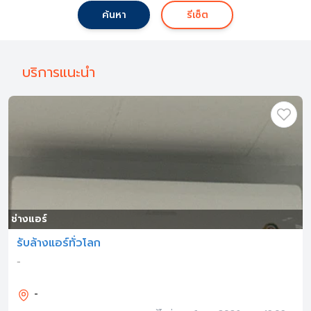
ค้นหา
รีเซ็ต
บริการแนะนำ
ช่างแอร์
รับล้างแอร์ทั่วโลก
-
-