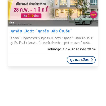
ข่าว
ศุภาลัย เปิดตัว “ศุภาลัย บลิซ บ้านจั่น”
ศุภาลัย ปลุกตลาดบ้านอุดรฯ เปิดตัว “ศุภาลัย บลิซ บ้านจั่น”
ชูดีไซน์ใหม่ Cloud ครั้งแรกในจังหวัด สุดว้าว! จองบ้านรับ
เพิ่มรถ Lumin* เริ่ม 2.19 ล้านบาท
แก้ไขล่าสุด: 9 ก.พ. 2026 เวลา 20:04
ดูรายละเอียด