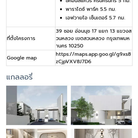
ซีคอนสแควร์ ศรีนครินทร์ 5 กม.
พาราไดซ์ พาร์ค 5.5 กม.
เอฟวายไอ เซ็นเตอร์ 5.7 กม.
39 ซอย อ่อนนุช 17 แยก 13 แขวงส
ที่ตั้งโครงการ
วนหลวง เขตสวนหลวง กรุงเทพมห
านคร 10250
https://maps.app.goo.gl/g9xs8
Google map
zCjpVXV8J7D6
แกลลอรี่