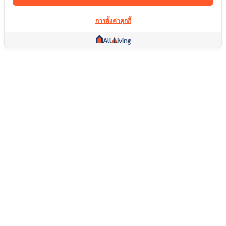
การตั้งค่าคุกกี้
ลิ้งค์อื่น ๆ
หน้าแรก
อสังหาริมทรัพย์
สินค้า
บริการ
คอมมูนิตี้
ช่วยเหลือ
คำถามที่พบบ่อย
เงื่อนไขการคืนสินค้า
เกี่ยวกับเรา
เงื่อนไขการให้บริการ
นโยบายความเป็นส่วนตัว